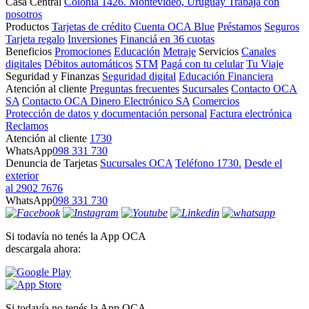
Casa Central
Colonia 1426. Montevideo, Uruguay
Trabajá con
nosotros
Productos
Tarjetas de crédito
Cuenta OCA Blue
Préstamos
Seguros
Tarjeta regalo
Inversiones
Financiá en 36 cuotas
Beneficios
Promociones
Educación
Metraje
Servicios
Canales
digitales
Débitos automáticos
STM
Pagá con tu celular
Tu Viaje
Seguridad y Finanzas
Seguridad digital
Educación Financiera
Atención al cliente
Preguntas frecuentes
Sucursales
Contacto OCA
SA
Contacto OCA Dinero Electrónico SA
Comercios
Protección de datos y documentación personal
Factura electrónica
Reclamos
Atención al cliente
1730
WhatsApp
098 331 730
Denuncia de Tarjetas
Sucursales OCA
Teléfono 1730.
Desde el
exterior
al 2902 7676
WhatsApp
098 331 730
Si todavía no tenés la App OCA
descargala ahora:
Si todavía no tenés la App OCA