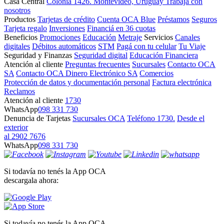
Casa Central
Colonia 1426. Montevideo, Uruguay
Trabajá con
nosotros
Productos
Tarjetas de crédito
Cuenta OCA Blue
Préstamos
Seguros
Tarjeta regalo
Inversiones
Financiá en 36 cuotas
Beneficios
Promociones
Educación
Metraje
Servicios
Canales
digitales
Débitos automáticos
STM
Pagá con tu celular
Tu Viaje
Seguridad y Finanzas
Seguridad digital
Educación Financiera
Atención al cliente
Preguntas frecuentes
Sucursales
Contacto OCA
SA
Contacto OCA Dinero Electrónico SA
Comercios
Protección de datos y documentación personal
Factura electrónica
Reclamos
Atención al cliente
1730
WhatsApp
098 331 730
Denuncia de Tarjetas
Sucursales OCA
Teléfono 1730.
Desde el
exterior
al 2902 7676
WhatsApp
098 331 730
Si todavía no tenés la App OCA
descargala ahora:
Si todavía no tenés la App OCA