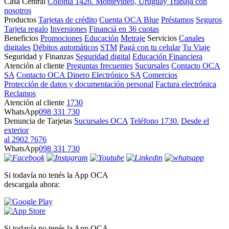
Casa Central
Colonia 1426. Montevideo, Uruguay
Trabajá con
nosotros
Productos
Tarjetas de crédito
Cuenta OCA Blue
Préstamos
Seguros
Tarjeta regalo
Inversiones
Financiá en 36 cuotas
Beneficios
Promociones
Educación
Metraje
Servicios
Canales
digitales
Débitos automáticos
STM
Pagá con tu celular
Tu Viaje
Seguridad y Finanzas
Seguridad digital
Educación Financiera
Atención al cliente
Preguntas frecuentes
Sucursales
Contacto OCA
SA
Contacto OCA Dinero Electrónico SA
Comercios
Protección de datos y documentación personal
Factura electrónica
Reclamos
Atención al cliente
1730
WhatsApp
098 331 730
Denuncia de Tarjetas
Sucursales OCA
Teléfono 1730.
Desde el
exterior
al 2902 7676
WhatsApp
098 331 730
Si todavía no tenés la App OCA
descargala ahora:
Si todavía no tenés la App OCA