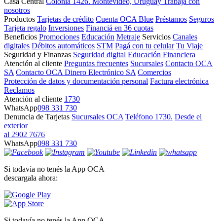
Casa Central
Colonia 1426. Montevideo, Uruguay
Trabajá con
nosotros
Productos
Tarjetas de crédito
Cuenta OCA Blue
Préstamos
Seguros
Tarjeta regalo
Inversiones
Financiá en 36 cuotas
Beneficios
Promociones
Educación
Metraje
Servicios
Canales
digitales
Débitos automáticos
STM
Pagá con tu celular
Tu Viaje
Seguridad y Finanzas
Seguridad digital
Educación Financiera
Atención al cliente
Preguntas frecuentes
Sucursales
Contacto OCA
SA
Contacto OCA Dinero Electrónico SA
Comercios
Protección de datos y documentación personal
Factura electrónica
Reclamos
Atención al cliente
1730
WhatsApp
098 331 730
Denuncia de Tarjetas
Sucursales OCA
Teléfono 1730.
Desde el
exterior
al 2902 7676
WhatsApp
098 331 730
Si todavía no tenés la App OCA
descargala ahora:
Si todavía no tenés la App OCA