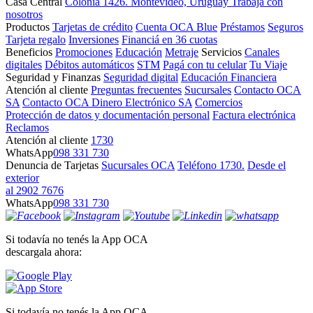
Casa Central
Colonia 1426. Montevideo, Uruguay
Trabajá con
nosotros
Productos
Tarjetas de crédito
Cuenta OCA Blue
Préstamos
Seguros
Tarjeta regalo
Inversiones
Financiá en 36 cuotas
Beneficios
Promociones
Educación
Metraje
Servicios
Canales
digitales
Débitos automáticos
STM
Pagá con tu celular
Tu Viaje
Seguridad y Finanzas
Seguridad digital
Educación Financiera
Atención al cliente
Preguntas frecuentes
Sucursales
Contacto OCA
SA
Contacto OCA Dinero Electrónico SA
Comercios
Protección de datos y documentación personal
Factura electrónica
Reclamos
Atención al cliente
1730
WhatsApp
098 331 730
Denuncia de Tarjetas
Sucursales OCA
Teléfono 1730.
Desde el
exterior
al 2902 7676
WhatsApp
098 331 730
Si todavía no tenés la App OCA
descargala ahora:
Si todavía no tenés la App OCA