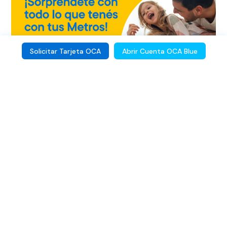
Solicitar Tarjeta OCA
Abrir Cuenta OCA Blue
Metraje
Ahora también podés transferir Metros a quien
quieras, ¡no te lo pierdas! hacelo ahora y disfrutá
siempre con Metraje.
Conocé más