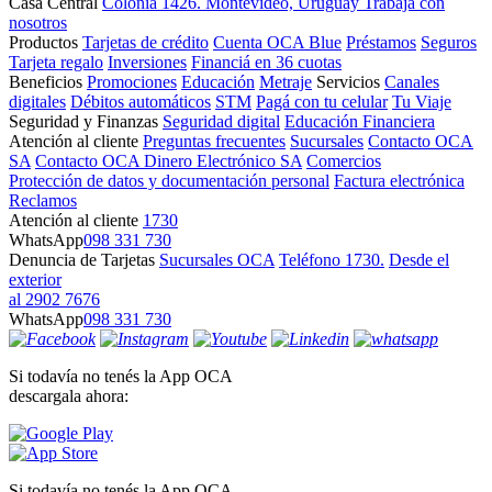
Casa Central
Colonia 1426. Montevideo, Uruguay
Trabajá con
nosotros
Productos
Tarjetas de crédito
Cuenta OCA Blue
Préstamos
Seguros
Tarjeta regalo
Inversiones
Financiá en 36 cuotas
Beneficios
Promociones
Educación
Metraje
Servicios
Canales
digitales
Débitos automáticos
STM
Pagá con tu celular
Tu Viaje
Seguridad y Finanzas
Seguridad digital
Educación Financiera
Atención al cliente
Preguntas frecuentes
Sucursales
Contacto OCA
SA
Contacto OCA Dinero Electrónico SA
Comercios
Protección de datos y documentación personal
Factura electrónica
Reclamos
Atención al cliente
1730
WhatsApp
098 331 730
Denuncia de Tarjetas
Sucursales OCA
Teléfono 1730.
Desde el
exterior
al 2902 7676
WhatsApp
098 331 730
Si todavía no tenés la App OCA
descargala ahora:
Si todavía no tenés la App OCA