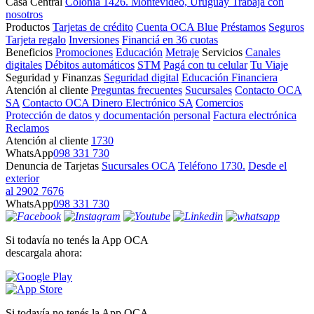
Casa Central
Colonia 1426. Montevideo, Uruguay
Trabajá con
nosotros
Productos
Tarjetas de crédito
Cuenta OCA Blue
Préstamos
Seguros
Tarjeta regalo
Inversiones
Financiá en 36 cuotas
Beneficios
Promociones
Educación
Metraje
Servicios
Canales
digitales
Débitos automáticos
STM
Pagá con tu celular
Tu Viaje
Seguridad y Finanzas
Seguridad digital
Educación Financiera
Atención al cliente
Preguntas frecuentes
Sucursales
Contacto OCA
SA
Contacto OCA Dinero Electrónico SA
Comercios
Protección de datos y documentación personal
Factura electrónica
Reclamos
Atención al cliente
1730
WhatsApp
098 331 730
Denuncia de Tarjetas
Sucursales OCA
Teléfono 1730.
Desde el
exterior
al 2902 7676
WhatsApp
098 331 730
Si todavía no tenés la App OCA
descargala ahora:
Si todavía no tenés la App OCA