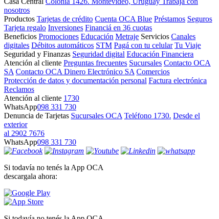
Casa Central
Colonia 1426. Montevideo, Uruguay
Trabajá con
nosotros
Productos
Tarjetas de crédito
Cuenta OCA Blue
Préstamos
Seguros
Tarjeta regalo
Inversiones
Financiá en 36 cuotas
Beneficios
Promociones
Educación
Metraje
Servicios
Canales
digitales
Débitos automáticos
STM
Pagá con tu celular
Tu Viaje
Seguridad y Finanzas
Seguridad digital
Educación Financiera
Atención al cliente
Preguntas frecuentes
Sucursales
Contacto OCA
SA
Contacto OCA Dinero Electrónico SA
Comercios
Protección de datos y documentación personal
Factura electrónica
Reclamos
Atención al cliente
1730
WhatsApp
098 331 730
Denuncia de Tarjetas
Sucursales OCA
Teléfono 1730.
Desde el
exterior
al 2902 7676
WhatsApp
098 331 730
Si todavía no tenés la App OCA
descargala ahora:
Si todavía no tenés la App OCA