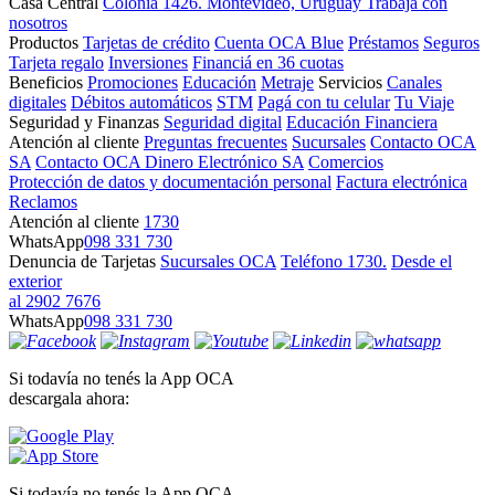
Casa Central
Colonia 1426. Montevideo, Uruguay
Trabajá con
nosotros
Productos
Tarjetas de crédito
Cuenta OCA Blue
Préstamos
Seguros
Tarjeta regalo
Inversiones
Financiá en 36 cuotas
Beneficios
Promociones
Educación
Metraje
Servicios
Canales
digitales
Débitos automáticos
STM
Pagá con tu celular
Tu Viaje
Seguridad y Finanzas
Seguridad digital
Educación Financiera
Atención al cliente
Preguntas frecuentes
Sucursales
Contacto OCA
SA
Contacto OCA Dinero Electrónico SA
Comercios
Protección de datos y documentación personal
Factura electrónica
Reclamos
Atención al cliente
1730
WhatsApp
098 331 730
Denuncia de Tarjetas
Sucursales OCA
Teléfono 1730.
Desde el
exterior
al 2902 7676
WhatsApp
098 331 730
Si todavía no tenés la App OCA
descargala ahora:
Si todavía no tenés la App OCA