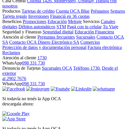
Casa Central
Colonia 1426. Montevideo, Uruguay
Trabajá con
nosotros
Productos
Tarjetas de crédito
Cuenta OCA Blue
Préstamos
Seguros
Tarjeta regalo
Inversiones
Financiá en 36 cuotas
Beneficios
Promociones
Educación
Metraje
Servicios
Canales
digitales
Débitos automáticos
STM
Pagá con tu celular
Tu Viaje
Seguridad y Finanzas
Seguridad digital
Educación Financiera
Atención al cliente
Preguntas frecuentes
Sucursales
Contacto OCA
SA
Contacto OCA Dinero Electrónico SA
Comercios
Protección de datos y documentación personal
Factura electrónica
Reclamos
Atención al cliente
1730
WhatsApp
098 331 730
Denuncia de Tarjetas
Sucursales OCA
Teléfono 1730.
Desde el
exterior
al 2902 7676
WhatsApp
098 331 730
Si todavía no tenés la App OCA
descargala ahora:
Si todavía no tenés la App OCA