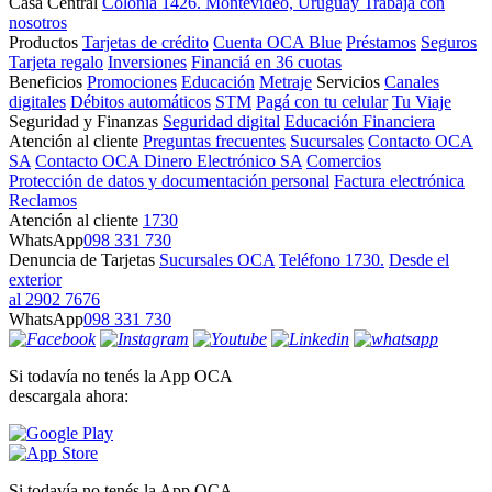
Casa Central
Colonia 1426. Montevideo, Uruguay
Trabajá con
nosotros
Productos
Tarjetas de crédito
Cuenta OCA Blue
Préstamos
Seguros
Tarjeta regalo
Inversiones
Financiá en 36 cuotas
Beneficios
Promociones
Educación
Metraje
Servicios
Canales
digitales
Débitos automáticos
STM
Pagá con tu celular
Tu Viaje
Seguridad y Finanzas
Seguridad digital
Educación Financiera
Atención al cliente
Preguntas frecuentes
Sucursales
Contacto OCA
SA
Contacto OCA Dinero Electrónico SA
Comercios
Protección de datos y documentación personal
Factura electrónica
Reclamos
Atención al cliente
1730
WhatsApp
098 331 730
Denuncia de Tarjetas
Sucursales OCA
Teléfono 1730.
Desde el
exterior
al 2902 7676
WhatsApp
098 331 730
Si todavía no tenés la App OCA
descargala ahora:
Si todavía no tenés la App OCA