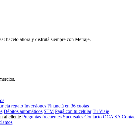
as! hacelo ahora y disfrutá siempre con Metraje.
mercios.
ros
arjeta regalo
Inversiones
Financiá en 36 cuotas
es
Débitos automáticos
STM
Pagá con tu celular
Tu Viaje
n al cliente
Preguntas frecuentes
Sucursales
Contacto OCA SA
Contac
clamos