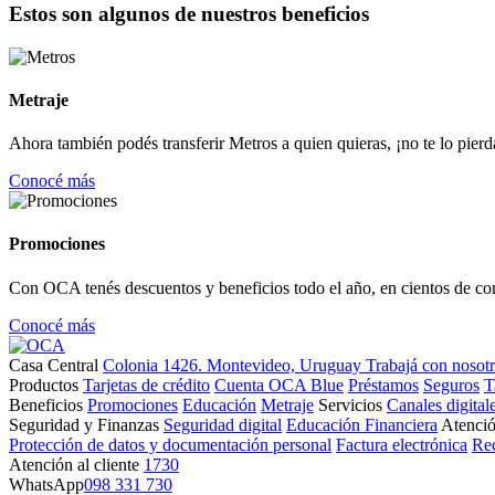
Estos son algunos de nuestros beneficios
Metraje
Ahora también podés transferir Metros a quien quieras, ¡no te lo pierd
Conocé más
Promociones
Con OCA tenés descuentos y beneficios todo el año, en cientos de co
Conocé más
Casa Central
Colonia 1426. Montevideo, Uruguay
Trabajá con nosot
Productos
Tarjetas de crédito
Cuenta OCA Blue
Préstamos
Seguros
T
Beneficios
Promociones
Educación
Metraje
Servicios
Canales digital
Seguridad y Finanzas
Seguridad digital
Educación Financiera
Atenció
Protección de datos y documentación personal
Factura electrónica
Re
Atención al cliente
1730
WhatsApp
098 331 730