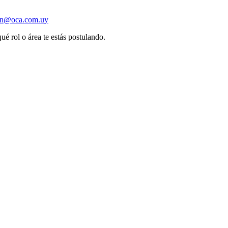
ion@oca.com.uy
ué rol o área te estás postulando.