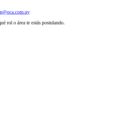
ion@oca.com.uy
ué rol o área te estás postulando.