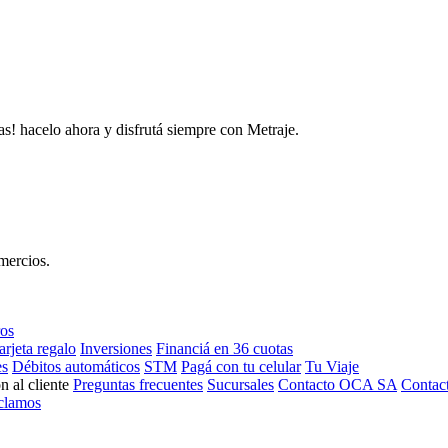
as! hacelo ahora y disfrutá siempre con Metraje.
mercios.
ros
arjeta regalo
Inversiones
Financiá en 36 cuotas
es
Débitos automáticos
STM
Pagá con tu celular
Tu Viaje
n al cliente
Preguntas frecuentes
Sucursales
Contacto OCA SA
Contac
clamos