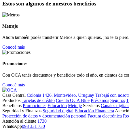
Estos son algunos de nuestros beneficios
Metraje
Ahora también podés transferir Metros a quien quieras, ¡no te lo pierd
Conocé más
Promociones
Con OCA tenés descuentos y beneficios todo el año, en cientos de co
Conocé más
Casa Central
Colonia 1426. Montevideo, Uruguay
Trabajá con nosot
Productos
Tarjetas de crédito
Cuenta OCA Blue
Préstamos
Seguros
T
Beneficios
Promociones
Educación
Metraje
Servicios
Canales digital
Seguridad y Finanzas
Seguridad digital
Educación Financiera
Atenció
Protección de datos y documentación personal
Factura electrónica
Re
Atención al cliente
1730
WhatsApp
098 331 730