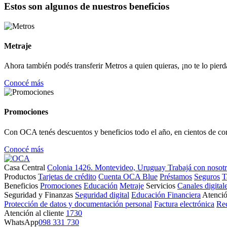
Estos son algunos de nuestros beneficios
Metraje
Ahora también podés transferir Metros a quien quieras, ¡no te lo pierd
Conocé más
Promociones
Con OCA tenés descuentos y beneficios todo el año, en cientos de co
Conocé más
Casa Central
Colonia 1426. Montevideo, Uruguay
Trabajá con nosot
Productos
Tarjetas de crédito
Cuenta OCA Blue
Préstamos
Seguros
T
Beneficios
Promociones
Educación
Metraje
Servicios
Canales digital
Seguridad y Finanzas
Seguridad digital
Educación Financiera
Atenció
Protección de datos y documentación personal
Factura electrónica
Re
Atención al cliente
1730
WhatsApp
098 331 730