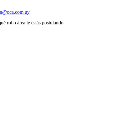
ion@oca.com.uy
ué rol o área te estás postulando.