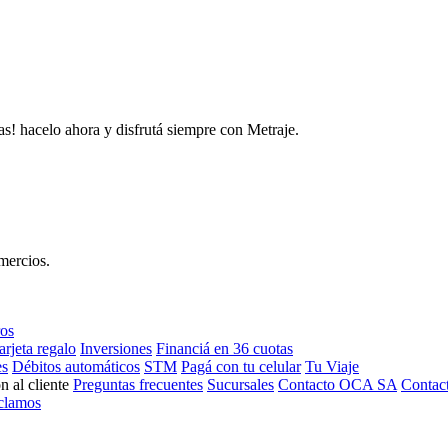
as! hacelo ahora y disfrutá siempre con Metraje.
mercios.
ros
arjeta regalo
Inversiones
Financiá en 36 cuotas
es
Débitos automáticos
STM
Pagá con tu celular
Tu Viaje
n al cliente
Preguntas frecuentes
Sucursales
Contacto OCA SA
Contac
clamos