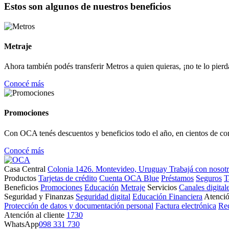
Estos son algunos de nuestros beneficios
Metraje
Ahora también podés transferir Metros a quien quieras, ¡no te lo pierd
Conocé más
Promociones
Con OCA tenés descuentos y beneficios todo el año, en cientos de co
Conocé más
Casa Central
Colonia 1426. Montevideo, Uruguay
Trabajá con nosot
Productos
Tarjetas de crédito
Cuenta OCA Blue
Préstamos
Seguros
T
Beneficios
Promociones
Educación
Metraje
Servicios
Canales digital
Seguridad y Finanzas
Seguridad digital
Educación Financiera
Atenció
Protección de datos y documentación personal
Factura electrónica
Re
Atención al cliente
1730
WhatsApp
098 331 730