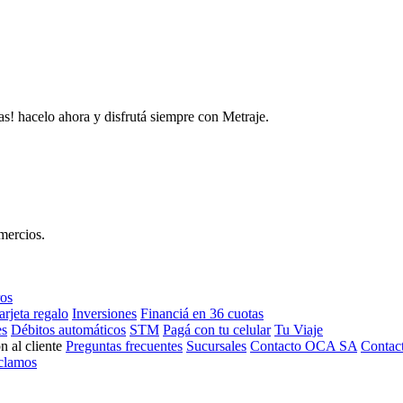
as! hacelo ahora y disfrutá siempre con Metraje.
mercios.
ros
arjeta regalo
Inversiones
Financiá en 36 cuotas
es
Débitos automáticos
STM
Pagá con tu celular
Tu Viaje
n al cliente
Preguntas frecuentes
Sucursales
Contacto OCA SA
Contac
clamos