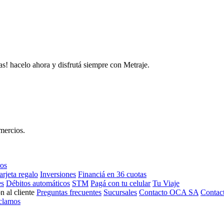
as! hacelo ahora y disfrutá siempre con Metraje.
mercios.
ros
arjeta regalo
Inversiones
Financiá en 36 cuotas
es
Débitos automáticos
STM
Pagá con tu celular
Tu Viaje
n al cliente
Preguntas frecuentes
Sucursales
Contacto OCA SA
Contac
clamos