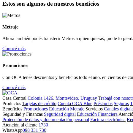
Estos son algunos de nuestros beneficios
Metraje
Ahora también podés transferir Metros a quien quieras, ¡no te lo pierd
Conocé más
Promociones
Con OCA tenés descuentos y beneficios todo el año, en cientos de co
Conocé más
Casa Central
Colonia 1426. Montevideo, Uruguay
Trabajá con nosot
Productos
Tarjetas de crédito
Cuenta OCA Blue
Préstamos
Seguros
T
Beneficios
Promociones
Educación
Metraje
Servicios
Canales digital
Seguridad y Finanzas
Seguridad digital
Educación Financiera
Atenció
Protección de datos y documentación personal
Factura electrónica
Re
Atención al cliente
1730
WhatsApp
098 331 730