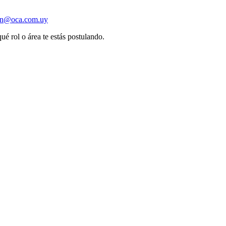
ion@oca.com.uy
ué rol o área te estás postulando.