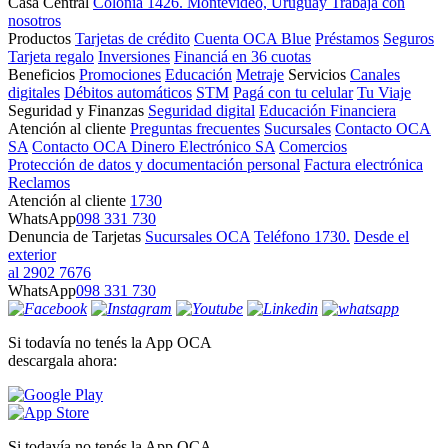
Casa Central
Colonia 1426. Montevideo, Uruguay
Trabajá con
nosotros
Productos
Tarjetas de crédito
Cuenta OCA Blue
Préstamos
Seguros
Tarjeta regalo
Inversiones
Financiá en 36 cuotas
Beneficios
Promociones
Educación
Metraje
Servicios
Canales
digitales
Débitos automáticos
STM
Pagá con tu celular
Tu Viaje
Seguridad y Finanzas
Seguridad digital
Educación Financiera
Atención al cliente
Preguntas frecuentes
Sucursales
Contacto OCA
SA
Contacto OCA Dinero Electrónico SA
Comercios
Protección de datos y documentación personal
Factura electrónica
Reclamos
Atención al cliente
1730
WhatsApp
098 331 730
Denuncia de Tarjetas
Sucursales OCA
Teléfono 1730.
Desde el
exterior
al 2902 7676
WhatsApp
098 331 730
Si todavía no tenés la App OCA
descargala ahora:
Si todavía no tenés la App OCA