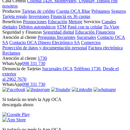
Casa Central
Colonia 1426. Montevideo, Uruguay
Trabajá con
nosotros
Productos
Tarjetas de crédito
Cuenta OCA Blue
Préstamos
Seguros
Tarjeta regalo
Inversiones
Financiá en 36 cuotas
Beneficios
Promociones
Educación
Metraje
Servicios
Canales
digitales
Débitos automáticos
STM
Pagá con tu celular
Tu Viaje
Seguridad y Finanzas
Seguridad digital
Educación Financiera
Atención al cliente
Preguntas frecuentes
Sucursales
Contacto OCA
SA
Contacto OCA Dinero Electrónico SA
Comercios
Protección de datos y documentación personal
Factura electrónica
Reclamos
Atención al cliente
1730
WhatsApp
098 331 730
Denuncia de Tarjetas
Sucursales OCA
Teléfono 1730.
Desde el
exterior
al 2902 7676
WhatsApp
098 331 730
Si todavía no tenés la App OCA
descargala ahora:
Si todavía no tenés la App OCA