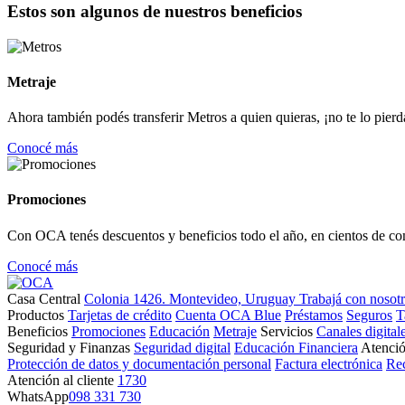
Estos son algunos de nuestros beneficios
Metraje
Ahora también podés transferir Metros a quien quieras, ¡no te lo pierd
Conocé más
Promociones
Con OCA tenés descuentos y beneficios todo el año, en cientos de co
Conocé más
Casa Central
Colonia 1426. Montevideo, Uruguay
Trabajá con nosot
Productos
Tarjetas de crédito
Cuenta OCA Blue
Préstamos
Seguros
T
Beneficios
Promociones
Educación
Metraje
Servicios
Canales digital
Seguridad y Finanzas
Seguridad digital
Educación Financiera
Atenció
Protección de datos y documentación personal
Factura electrónica
Re
Atención al cliente
1730
WhatsApp
098 331 730