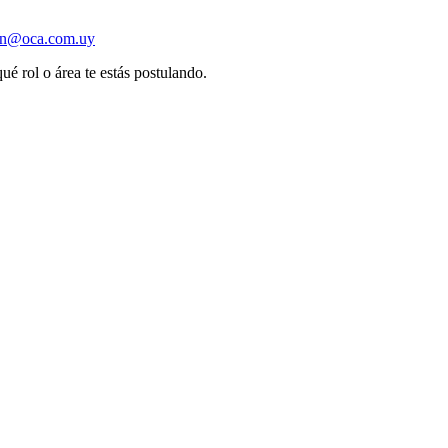
ion@oca.com.uy
ué rol o área te estás postulando.