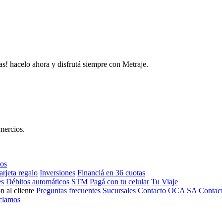
as! hacelo ahora y disfrutá siempre con Metraje.
mercios.
ros
arjeta regalo
Inversiones
Financiá en 36 cuotas
es
Débitos automáticos
STM
Pagá con tu celular
Tu Viaje
n al cliente
Preguntas frecuentes
Sucursales
Contacto OCA SA
Contac
clamos