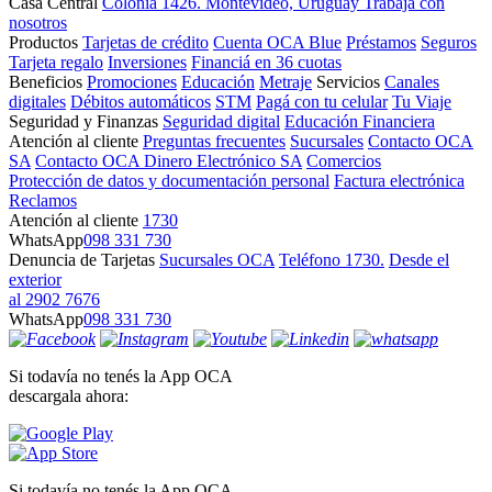
Casa Central
Colonia 1426. Montevideo, Uruguay
Trabajá con
nosotros
Productos
Tarjetas de crédito
Cuenta OCA Blue
Préstamos
Seguros
Tarjeta regalo
Inversiones
Financiá en 36 cuotas
Beneficios
Promociones
Educación
Metraje
Servicios
Canales
digitales
Débitos automáticos
STM
Pagá con tu celular
Tu Viaje
Seguridad y Finanzas
Seguridad digital
Educación Financiera
Atención al cliente
Preguntas frecuentes
Sucursales
Contacto OCA
SA
Contacto OCA Dinero Electrónico SA
Comercios
Protección de datos y documentación personal
Factura electrónica
Reclamos
Atención al cliente
1730
WhatsApp
098 331 730
Denuncia de Tarjetas
Sucursales OCA
Teléfono 1730.
Desde el
exterior
al 2902 7676
WhatsApp
098 331 730
Si todavía no tenés la App OCA
descargala ahora:
Si todavía no tenés la App OCA