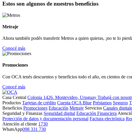
Estos son algunos de nuestros beneficios
Metraje
Ahora también podés transferir Metros a quien quieras, ¡no te lo pierd
Conocé más
Promociones
Con OCA tenés descuentos y beneficios todo el año, en cientos de co
Conocé más
Casa Central
Colonia 1426. Montevideo, Uruguay
Trabajá con nosot
Productos
Tarjetas de crédito
Cuenta OCA Blue
Préstamos
Seguros
T
Beneficios
Promociones
Educación
Metraje
Servicios
Canales digital
Seguridad y Finanzas
Seguridad digital
Educación Financiera
Atenció
Protección de datos y documentación personal
Factura electrónica
Re
Atención al cliente
1730
WhatsApp
098 331 730