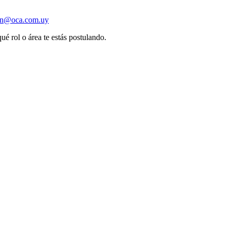
ion@oca.com.uy
ué rol o área te estás postulando.