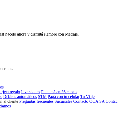
as! hacelo ahora y disfrutá siempre con Metraje.
mercios.
ros
arjeta regalo
Inversiones
Financiá en 36 cuotas
es
Débitos automáticos
STM
Pagá con tu celular
Tu Viaje
n al cliente
Preguntas frecuentes
Sucursales
Contacto OCA SA
Contac
clamos